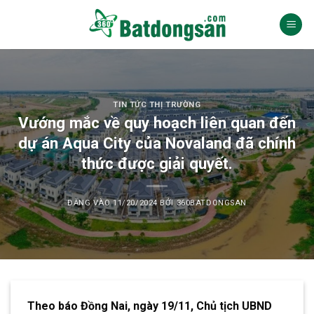
Bỏ
qua
nội
dung
TIN TỨC THỊ TRƯỜNG
Vướng mắc về quy hoạch liên quan đến
dự án Aqua City của Novaland đã chính
thức được giải quyết.
ĐĂNG VÀO
11/20/2024
BỞI
360BATDONGSAN
Theo báo Đồng Nai, ngày 19/11, Chủ tịch UBND