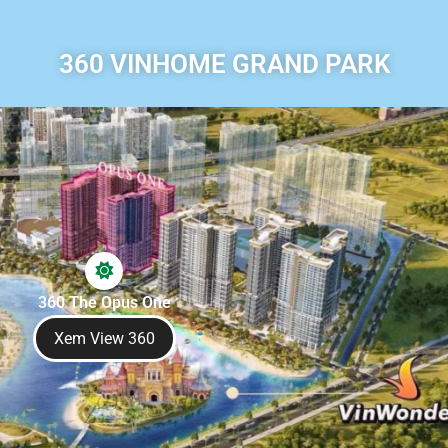
360 VINHOME GRAND PARK
360 The Opus One
Xem View 360