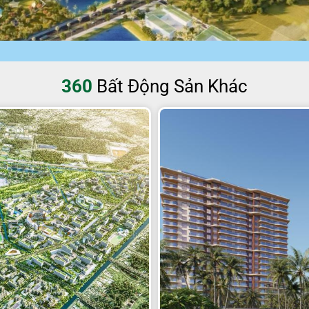
360
Bất Động Sản Khác