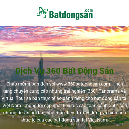
Dịch Vụ 360 Bất Động Sản
Chào mừng bạn đến với www.360batdongsan.com – nền
tảng chuyên cung cấp những trải nghiệm 360° Panorama và
Virtual Tour sa bàn thực tế ảo dành riêng cho bất động sản tại
Việt Nam. Chúng tôi cập nhật liên tục các toàn cảnh 360° của
những dự án nổi bật, nhà mẫu, tiến độ xây dựng và hình ảnh
thực tế của các bất động sản tại Việt Nam.